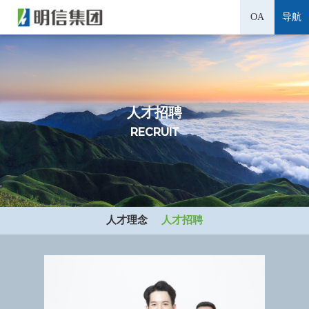
OA
导航
人
才
招
聘
R
E
C
R
U
I
T
人才理念
人才招聘