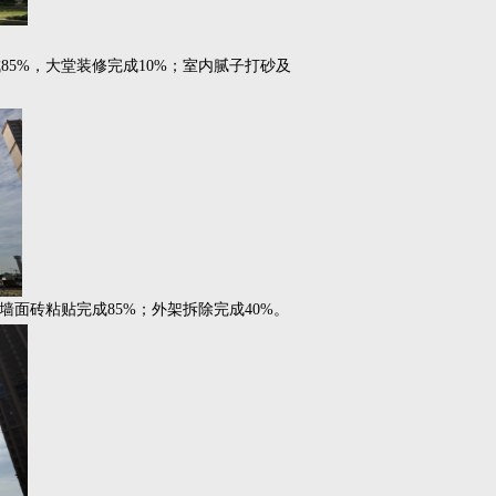
成85%，大堂装修完成10%；室内腻子打砂及
外墙面砖粘贴完成85%；外架拆除完成40%。