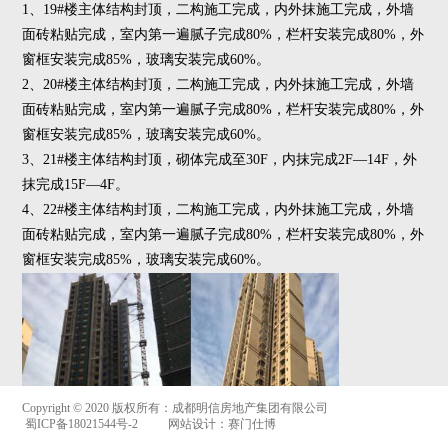
1、19#楼主体结构封顶，二构施工完成，内外抹施工完成，外墙
面砖粘贴完成，室内第一遍腻子完成80%，栏杆安装完成80%，外
窗框安装完成85%，玻璃安装完成60%。
2、20#楼主体结构封顶，二构施工完成，内外抹施工完成，外墙
面砖粘贴完成，室内第一遍腻子完成80%，栏杆安装完成80%，外
窗框安装完成85%，玻璃安装完成60%。
3、21#楼主体结构封顶，砌体完成至30F，内抹完成2F—14F，外
抹完成15F—4F。
4、22#楼主体结构封顶，二构施工完成，内外抹施工完成，外墙
面砖粘贴完成，室内第一遍腻子完成80%，栏杆安装完成80%，外
窗框安装完成85%，玻璃安装完成60%。
Copyright © 2020 版权所有：成都明信房地产集团有限公司  
 蜀ICP备18021544号-2
网站设计：赛门仕博