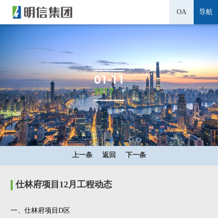
OA
导航
01-11
2017
上一条
返回
下一条
仕林府项目12月工程动态
一、仕林府项目D区