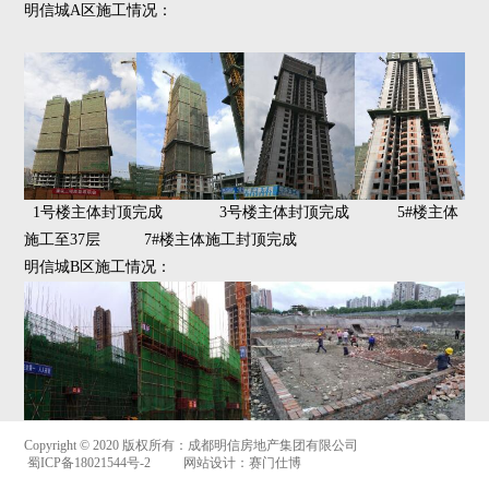
明信城A区施工情况：
1号楼主体封顶完成
3号楼主体封顶完成 5#楼主体
施工至37层
7#楼主体施工封顶完成
明信城B区施工情况：
Copyright © 2020 版权所有：成都明信房地产集团有限公司  
B2标13#楼2F顶板砼浇捣完成
B2标20#楼2F顶板砼施工完成
 蜀ICP备18021544号-2
网站设计：赛门仕博
B1标16#楼砖胎膜施工